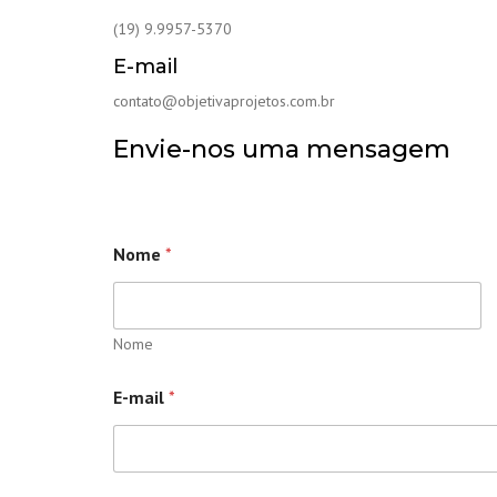
(19) 9.9957-5370
E-mail
contato@objetivaprojetos.com.br
Envie-nos uma mensagem
Nome
*
Nome
E-mail
*